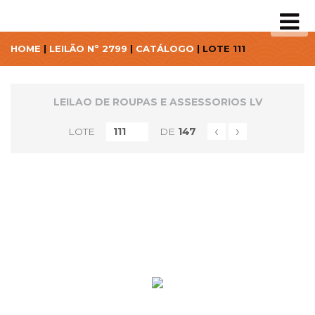
HOME
|
LEILÃO Nº 2799
|
CATÁLOGO
| LOTE 111
LEILAO DE ROUPAS E ASSESSORIOS LV
‹
›
LOTE
DE
147