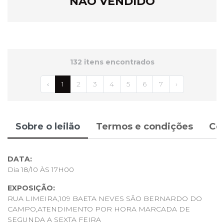
NÃO VENDIDO
132 itens encontrados
‹
1
2
3
4
5
6
7
›
Sobre o leilão
Termos e condições
Co
DATA:
Dia 18/10 ÀS 17H00
EXPOSIÇÃO:
RUA LIMEIRA,109 BAETA NEVES SÃO BERNARDO DO
CAMPO,ATENDIMENTO POR HORA MARCADA DE
SEGUNDA A SEXTA FEIRA