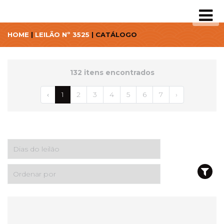
HOME
|
LEILÃO Nº 3525
| CATÁLOGO
132 itens encontrados
‹
1
2
3
4
5
6
7
›