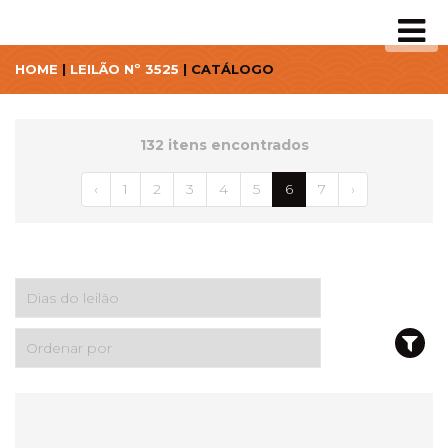
HOME
|
LEILÃO Nº 3525
| CATÁLOGO
132 itens encontrados
‹
1
2
3
4
5
6
7
›