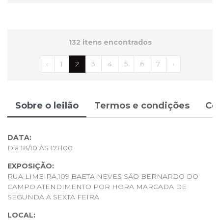
132 itens encontrados
‹
1
2
3
4
5
6
7
›
Sobre o leilão
Termos e condições
Co
DATA:
Dia 18/10 ÀS 17H00
EXPOSIÇÃO:
RUA LIMEIRA,109 BAETA NEVES SÃO BERNARDO DO
CAMPO,ATENDIMENTO POR HORA MARCADA DE
SEGUNDA A SEXTA FEIRA
LOCAL: