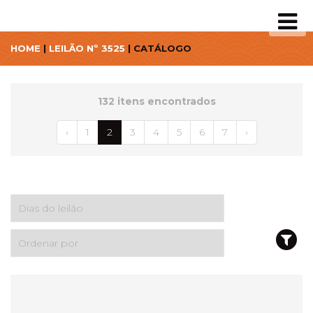
HOME
|
LEILÃO Nº 3525
| CATÁLOGO
132 itens encontrados
‹
1
2
3
4
5
6
7
›