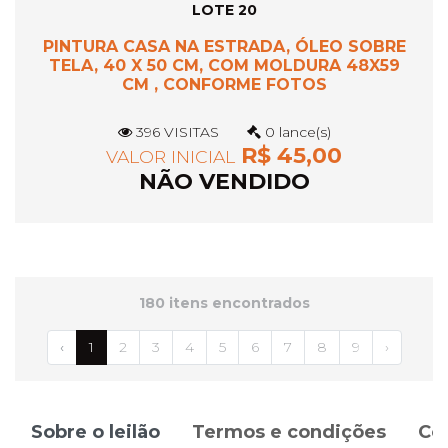
LOTE 20
PINTURA CASA NA ESTRADA, ÓLEO SOBRE
TELA, 40 X 50 CM, COM MOLDURA 48X59
CM , CONFORME FOTOS
396 VISITAS
0 lance(s)
R$ 45,00
VALOR INICIAL
NÃO VENDIDO
180 itens encontrados
‹
1
2
3
4
5
6
7
8
9
›
Sobre o leilão
Termos e condições
Co