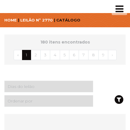
HOME
|
LEILÃO Nº 2770
| CATÁLOGO
180 itens encontrados
‹
1
2
3
4
5
6
7
8
9
›