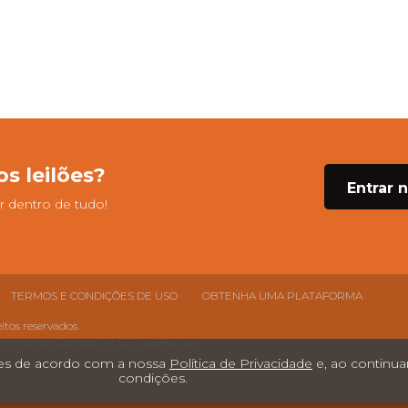
s leilões?
Entrar 
 dentro de tudo!
TERMOS E CONDIÇÕES DE USO
OBTENHA UMA PLATAFORMA
eitos reservados.
o Bernardo do Campo, SP, CEP 09760-500
ntes de acordo com a nossa
Política de Privacidade
e, ao continu
condições.