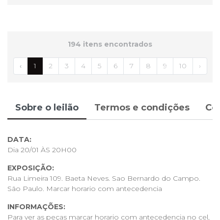
194 itens encontrados
‹
1
2
3
4
5
6
7
8
9
10
›
Sobre o leilão
Termos e condições
Co
DATA:
Dia 20/01 ÀS 20H00
EXPOSIÇÃO:
Rua Limeira 109. Baeta Neves. Sao Bernardo do Campo.
São Paulo. Marcar horario com antecedencia
INFORMAÇÕES:
Para ver as peças marcar horario com antecedencia no cel,