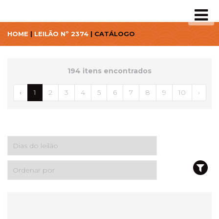
HOME
|
LEILÃO Nº 2374
| CATÁLOGO
194 itens encontrados
‹
1
2
3
4
5
6
7
8
9
10
›