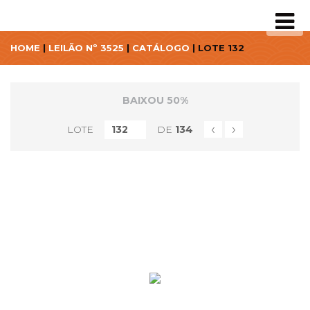
HOME
|
LEILÃO Nº 3525
|
CATÁLOGO
| LOTE 132
BAIXOU 50%
‹
›
LOTE
DE
134