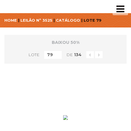
HOME
|
LEILÃO Nº 3525
|
CATÁLOGO
| LOTE 79
BAIXOU 50%
‹
›
LOTE
DE
134