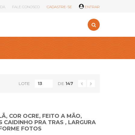
UDA
FALE CONOSCO
CADASTRE-SE
ENTRAR
‹
›
LOTE
DE
147
Ã, COR OCRE, FEITO A MÃO,
S CAIDINHO PRA TRAS , LARGURA
NFORME FOTOS