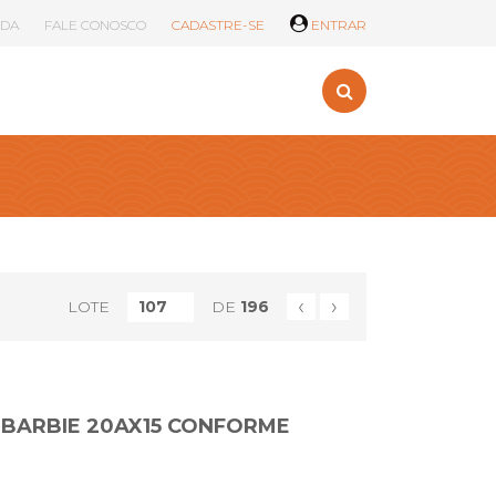
UDA
FALE CONOSCO
CADASTRE-SE
ENTRAR
‹
›
LOTE
DE
196
 BARBIE 20AX15 CONFORME