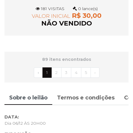
181 VISITAS
0 lance(s)
R$ 30,00
VALOR INICIAL
NÃO VENDIDO
89 itens encontrados
‹
1
2
3
4
5
›
Sobre o leilão
Termos e condições
Co
DATA:
Dia 06/12 ÀS 20H00