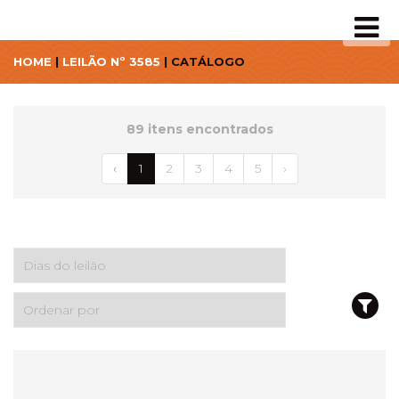
HOME
|
LEILÃO Nº 3585
| CATÁLOGO
89 itens encontrados
‹
1
2
3
4
5
›