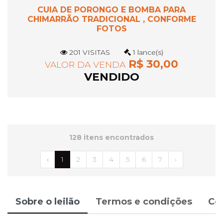
CUIA DE PORONGO E BOMBA PARA
CHIMARRÃO TRADICIONAL , CONFORME
FOTOS
201 VISITAS
1 lance(s)
R$ 30,00
VALOR DA VENDA
VENDIDO
128 itens encontrados
‹
1
2
3
4
5
6
7
›
Sobre o leilão
Termos e condições
Co