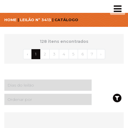
HOME
|
LEILÃO Nº 3413
| CATÁLOGO
128 itens encontrados
‹
1
2
3
4
5
6
7
›