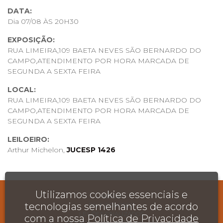
DATA:
Dia 07/08 ÀS 20H30
EXPOSIÇÃO:
RUA LIMEIRA,109 BAETA NEVES SÃO BERNARDO DO
CAMPO,ATENDIMENTO POR HORA MARCADA DE
SEGUNDA A SEXTA FEIRA
LOCAL:
RUA LIMEIRA,109 BAETA NEVES SÃO BERNARDO DO
CAMPO,ATENDIMENTO POR HORA MARCADA DE
SEGUNDA A SEXTA FEIRA
LEILOEIRO:
Arthur Michelon,
JUCESP 1426
INFORMAÇÕES:
ACEITAMOS COMO FORMA DE
PAGAMENTO:PIX,MERCADO PAGO
Utilizamos cookies essenciais e
AJUDA
tecnologias semelhantes de acordo
FALE CONOSCO
LEILÕES FINALIZADOS
com a nossa
ANTES DE IR PARA O LEILÃO,TODOS OS
Política de Privacidade
TERMOS E CONDIÇÕES DE USO