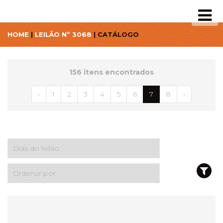
HOME
|
LEILÃO Nº 3068
| CATÁLOGO
156 itens encontrados
‹
1
2
3
4
5
6
7
8
›