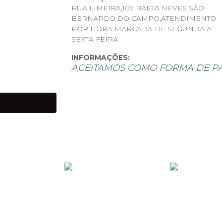
RUA LIMEIRA,109 BAETA NEVES SÃO
BERNARDO DO CAMPO,ATENDIMENTO
POR HORA MARCADA DE SEGUNDA A
SEXTA FEIRA
INFORMAÇÕES:
ACEITAMOS COMO FORMA DE P
ANTES DE IR PARA O LEILÃ
SERÃO RELATADOS NAS FOT
APÓS OFERTADO O LANCE, 
PAGAMENTO DEVERÁ SER E
DE COBRANÇA VIA E-MAIL 
SE TIVER QUALQUER DÚVIDA
CONTATO POR E-MAIL OU W
FOTOS OU VÍDEOS, DESDE 
COMPREENSÃO DE TODOS.
Produtos de grandes volumes (móveis, 
devem ser retirados em até 5 dias útei
estocagem (R$100,00 por dia).
- Desistindo de um ou mais lotes deve