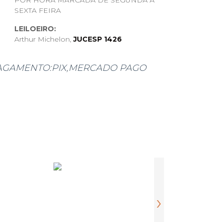
POR HORA MARCADA DE SEGUNDA A
SEXTA FEIRA
LEILOEIRO:
Arthur Michelon,
JUCESP 1426
AGAMENTO:PIX,MERCADO PAGO
O,TODOS OS DETALHES SE HOUVER,
OS E NA DESCRIÇÃO DO PRODUTO,
NÃO SERÁ POSSIVEL CANCELAR, O
FETUADO APÓS A COMUNICAÇÃO
OU WHATSAPP.
, ANTES DO LEILÃO, ENTRAR EM
HATSAPP E ENVIAREMOS MAIS
DE JÁ AGRADECEMOS A
eletrodomésticos, linha branca, tevês, etc)
›
s sob pena de, após este prazo, multa diária de
 pagar as taxas ao leiloeiro (comissão do