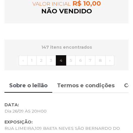
R$ 10,00
VALOR INICIAL
NÃO VENDIDO
147 itens encontrados
‹
1
2
3
4
5
6
7
8
›
Sobre o leilão
Termos e condições
Co
DATA:
Dia 26/09 ÀS 20H00
EXPOSIÇÃO:
RUA LIMEIRA,109 BAETA NEVES SÃO BERNARDO DO