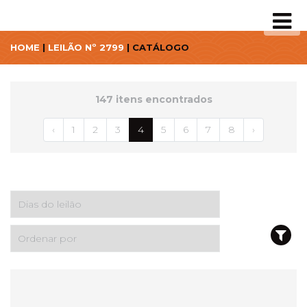
HOME
|
LEILÃO Nº 2799
| CATÁLOGO
147 itens encontrados
‹
1
2
3
4
5
6
7
8
›