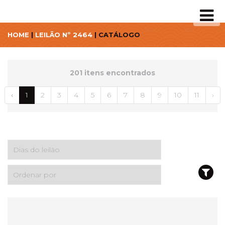
HOME
|
LEILÃO Nº 2464
| CATÁLOGO
201 itens encontrados
‹
1
2
3
4
5
6
7
8
9
10
11
›