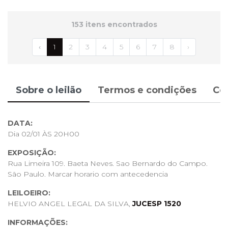
153 itens encontrados
‹
1
2
3
4
5
6
7
8
›
Sobre o leilão
Termos e condições
Co
DATA:
Dia 02/01 ÀS 20H00
EXPOSIÇÃO:
Rua Limeira 109. Baeta Neves. Sao Bernardo do Campo.
São Paulo. Marcar horario com antecedencia
LEILOEIRO:
HELVIO ANGEL LEGAL DA SILVA,
JUCESP 1520
INFORMAÇÕES: