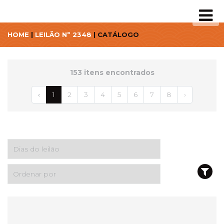
HOME
|
LEILÃO Nº 2348
| CATÁLOGO
153 itens encontrados
‹
1
2
3
4
5
6
7
8
›