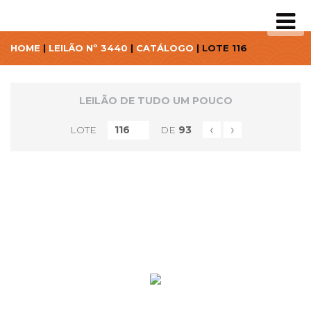
HOME
|
LEILÃO Nº 3440
|
CATÁLOGO
| LOTE 116
LEILÃO DE TUDO UM POUCO
‹
›
LOTE
DE
93