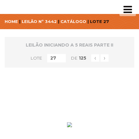
HOME
|
LEILÃO Nº 3442
|
CATÁLOGO
| LOTE 27
LEILÃO INICIANDO A 5 REAIS PARTE II
‹
›
LOTE
DE
125