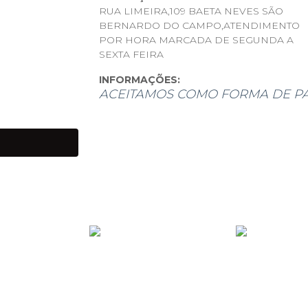
RUA LIMEIRA,109 BAETA NEVES SÃO
BERNARDO DO CAMPO,ATENDIMENTO
POR HORA MARCADA DE SEGUNDA A
SEXTA FEIRA
INFORMAÇÕES:
ACEITAMOS COMO FORMA DE P
ANTES DE IR PARA O LEILÃ
SERÃO RELATADOS NAS FOT
APÓS OFERTADO O LANCE, 
PAGAMENTO DEVERÁ SER E
DE COBRANÇA VIA E-MAIL 
SE TIVER QUALQUER DÚVIDA
CONTATO POR E-MAIL OU W
FOTOS OU VÍDEOS, DESDE 
COMPREENSÃO DE TODOS.
Produtos de grandes volumes (móveis, 
devem ser retirados em até 5 dias útei
estocagem (R$100,00 por dia).
- Desistindo de um ou mais lotes deve