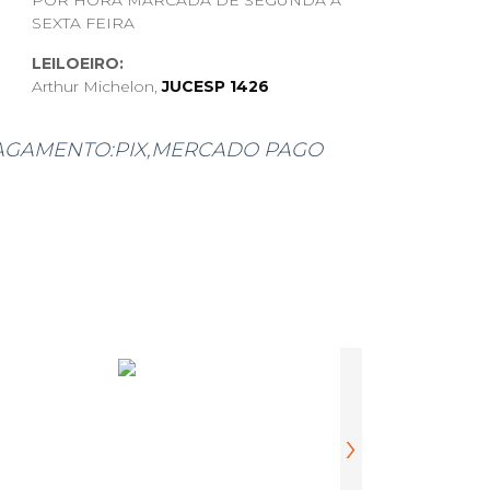
POR HORA MARCADA DE SEGUNDA A
SEXTA FEIRA
LEILOEIRO:
Arthur Michelon,
JUCESP 1426
AGAMENTO:PIX,MERCADO PAGO
O,TODOS OS DETALHES SE HOUVER,
OS E NA DESCRIÇÃO DO PRODUTO,
NÃO SERÁ POSSIVEL CANCELAR, O
FETUADO APÓS A COMUNICAÇÃO
OU WHATSAPP.
, ANTES DO LEILÃO, ENTRAR EM
HATSAPP E ENVIAREMOS MAIS
DE JÁ AGRADECEMOS A
eletrodomésticos, linha branca, tevês, etc)
›
s sob pena de, após este prazo, multa diária de
 pagar as taxas ao leiloeiro (comissão do