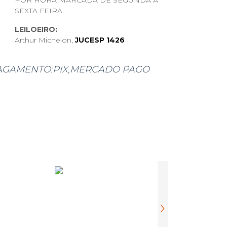
POR HORA MARCADA DE SEGUNDA A
SEXTA FEIRA.
LEILOEIRO:
Arthur Michelon,
JUCESP 1426
AGAMENTO:PIX,MERCADO PAGO
O,TODOS OS DETALHES SE HOUVER,
OS E NA DESCRIÇÃO DO PRODUTO,
NÃO SERÁ POSSIVEL CANCELAR, O
FETUADO APÓS A COMUNICAÇÃO
OU WHATSAPP.
, ANTES DO LEILÃO, ENTRAR EM
HATSAPP E ENVIAREMOS MAIS
DE JÁ AGRADECEMOS A
eletrodomésticos, linha branca, tevês, etc)
›
s sob pena de, após este prazo, multa diária de
 pagar as taxas ao leiloeiro (comissão do