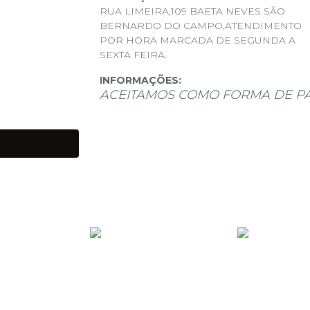
RUA LIMEIRA,109 BAETA NEVES SÃO
BERNARDO DO CAMPO,ATENDIMENTO
POR HORA MARCADA DE SEGUNDA A
SEXTA FEIRA.
INFORMAÇÕES:
ACEITAMOS COMO FORMA DE P
ANTES DE IR PARA O LEILÃ
SERÃO RELATADOS NAS FOT
APÓS OFERTADO O LANCE, 
PAGAMENTO DEVERÁ SER E
DE COBRANÇA VIA E-MAIL 
SE TIVER QUALQUER DÚVIDA
CONTATO POR E-MAIL OU W
FOTOS OU VÍDEOS, DESDE 
COMPREENSÃO DE TODOS.
Produtos de grandes volumes (móveis, 
devem ser retirados em até 5 dias útei
estocagem (R$100,00 por dia).
- Desistindo de um ou mais lotes deve