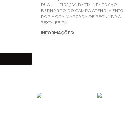
RUA LIMEIRA,109 BAETA NEVES SÃO
BERNARDO DO CAMPO,ATENDIMENTO
POR HORA MARCADA DE SEGUNDA A
SEXTA FEIRA
INFORMAÇÕES:
ANTES DE IR PARA O LEILÃ
SERÃO RELATADOS NAS FOT
APÓS OFERTADO O LANCE, 
PAGAMENTO DEVERÁ SER E
DE COBRANÇA VIA E-MAIL 
SE TIVER QUALQUER DÚVIDA
CONTATO POR E-MAIL OU W
FOTOS OU VÍDEOS, DESDE 
COMPREENSÃO DE TODOS.
Produtos de grandes volumes (móveis, 
devem ser retirados em até 5 dias útei
estocagem (R$100,00 por dia).