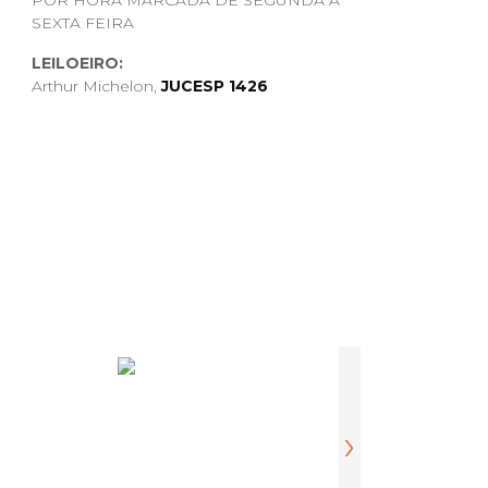
POR HORA MARCADA DE SEGUNDA A
SEXTA FEIRA
LEILOEIRO:
Arthur Michelon,
JUCESP 1426
O,TODOS OS DETALHES SE HOUVER,
OS E NA DESCRIÇÃO DO PRODUTO,
NÃO SERÁ POSSIVEL CANCELAR, O
FETUADO APÓS A COMUNICAÇÃO
OU WHATSAPP.
, ANTES DO LEILÃO, ENTRAR EM
HATSAPP E ENVIAREMOS MAIS
DE JÁ AGRADECEMOS A
eletrodomésticos, linha branca, tevês, etc)
›
s sob pena de, após este prazo, multa diária de