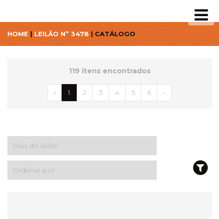
HOME
|
LEILÃO Nº 3478
| CATÁLOGO
119 itens encontrados
‹
1
2
3
4
5
6
›