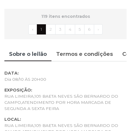
119 itens encontrados
‹
1
2
3
4
5
6
›
Sobre o leilão
Termos e condições
Co
DATA:
Dia 08/10 ÀS 20H00
EXPOSIÇÃO:
RUA LIMEIRA,109 BAETA NEVES SÃO BERNARDO DO
CAMPO,ATENDIMENTO POR HORA MARCADA DE
SEGUNDA A SEXTA FEIRA
LOCAL:
RUA LIMEIRA,109 BAETA NEVES SÃO BERNARDO DO